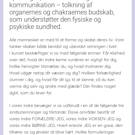
kommunikation – tolkning af
organernes og chakraernes budskab,
som understøtter den fysiske og
psykiske sundhed.
Alle mennesker er med til at forme og skabe deres liv. Vore
tanker skaber både bevidst og ubevidst retningen i livet.
I kurset beskæftiger vi os med følgende emner: Får klarhed
over det, hvad din indre kerne vurderer er vigtigt for dig,
hvilke hensigter tilstræber du, og hvad motiverer dig.
Hvad udgør netop dit væsen og dig? Hvilken forkærlighed
slumrer i dig, og hvad får dit lys til at skinne, så du kan
varme dig selv og andre med glæde? Der findes noget
dybt, som du lever for.
I vores indre bevæger vi os uafbrudt i en af de følgende tre
sindsstemninger og tilstande: Disse områder består af
vores indre FORÆLDRE-JEG, vores indre VOKSEN-JEG og
vores indre BØRNE-JEG. Hvert eneste JEG er en gave, den
tilhører os og ønsker at blive hørt. Hvilke formuleringer