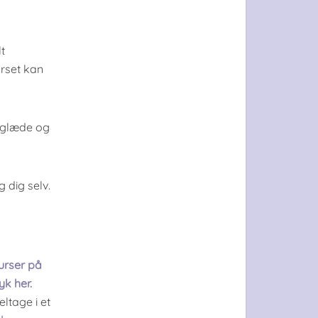
t
urset kan
 glæde og
 dig selv.
urser på
yk her.
eltage i et