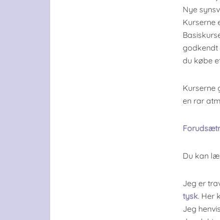
Nye synsvi
Kurserne er
Basiskurse
godkendt
du købe et
Kurserne 
en rar at
Forudsætn
Du kan læ
Jeg er tra
tysk
. Her
Jeg henvis