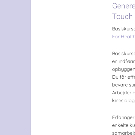
Genere
Touch 
Basiskurse
For Healt
Basiskurs
en indføri
opbyggend
Du får eff
bevare su
Arbejder d
kinesiolog
Erfaringe
enkelte ku
samarbejd