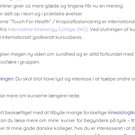
nkler giver os mere glæde og tingene får nu en mening.
 delt op i teori og i praktiske øvelser.
rne ”Touch For Health” / Kropsafbalancering er international
 fra
Internatinal Kinesiolgy Collage (IKC)
. Ved slutningen af k
 internationalt godkendt kursusbevis.
giver megen ny viden om sundhed og er altid forbundet med
mosfære i gruppen.
ingen:
Du skal blot have lyst og interesse i at hjælpe andre og
se mere om kurserne længere nede.
vlt beskæftiget med at tilbyde mange forskellige
kinesiologik
 kan du læse mere om mine kurser for begyndere på tysk –
tr
er til mine gode danske kolleger, hvis du er interesseret i at d