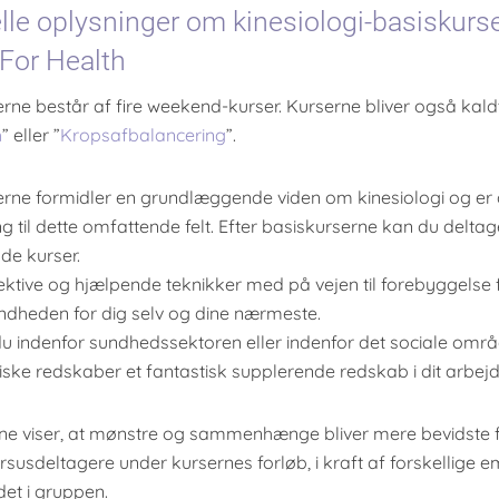
lle oplysninger om kinesiologi-basiskurse
For Health
rne består af fire weekend-kurser. Kurserne bliver også kaldt
h
” eller ”
Kropsafbalancering
”.
erne formidler en grundlæggende viden om kinesiologi og e
ng til dette omfattende felt. Efter basiskurserne kan du deltag
e kurser.
ektive og hjælpende teknikker med på vejen til forebyggelse 
ndheden for dig selv og dine nærmeste.
u indenfor sundhedssektoren eller indenfor det sociale områ
iske redskaber et fantastisk supplerende redskab i dit arbejd
rne viser, at mønstre og sammenhænge bliver mere bevidste 
rsusdeltagere under kursernes forløb, i kraft af forskellige 
et i gruppen.