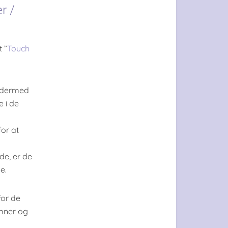
r /
 ”
Touch
r dermed
e i de
for at
de, er de
e.
for de
emner og